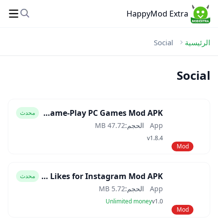
HappyMod Extra
الرئيسية
Social
Social
Mogul Cloud Game-Play PC Games Mod APK
محدث
App
الحجم:
47.72 MB
v1.8.4
Mod
4k Followers - followers& Likes for Instagram Mod APK
محدث
App
الحجم:
5.72 MB
Unlimited money
v1.0
Mod