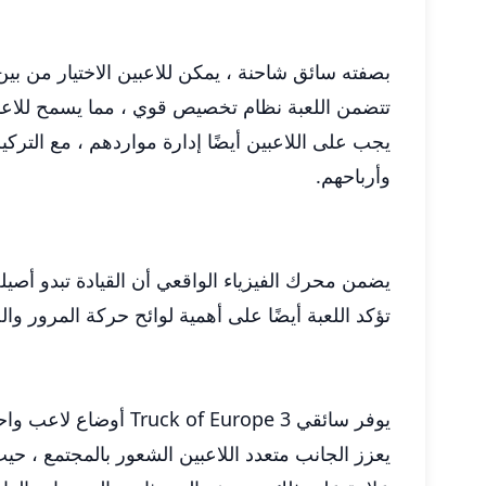
بصفته سائق شاحنة ، يمكن للاعبين الاختيار من ب
تتضمن اللعبة نظام تخصيص قوي ، مما يسمح للاعبين
يجب على اللاعبين أيضًا إدارة مواردهم ، مع التر
وأرباحهم.
يضمن محرك الفيزياء الواقعي أن القيادة تبدو أص
تؤكد اللعبة أيضًا على أهمية لوائح حركة المرور وا
يوفر سائقي Truck of Europe 3 أوضاع لاعب واحد ومتعدد اللاعبين ، مما يسمح للاعبين إما بالبدء في رحلة انفرادية أو فريق مع الأصدقاء.
يعزز الجانب متعدد اللاعبين الشعور بالمجتمع ، حي