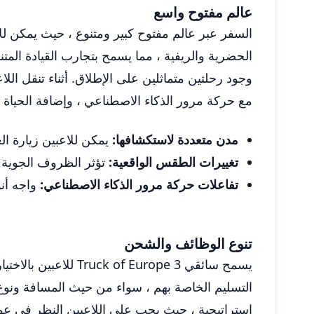
عالم مفتوح واسع
السفر عبر عالم مفتوح كبير ومتنوع ، حيث يمكن للا
الحضرية والريفية ، مما يسمح بتجارب القيادة المت
وجود رحلتين متماثلين على الإطلاق. أثناء تنقل ال
مع حركة مرور الذكاء الاصطناعي ، وإضافة الحياة إل
مدن متعددة لاستكشافها:
يمكن للاعبين زيارة ال
تغييرات الطقس الواقعية:
تؤثر الظروف الجوية ع
تفاعلات حركة مرور الذكاء الاصطناعي:
واجه أنم
تنوع الوظائف والشحن
يسمح سائقي urope 3
التسليم الخاصة بهم ، سواء من حيث المسافة ونوع ال
استراتيجية ، حيث يجب على اللاعبين النظر في عوا