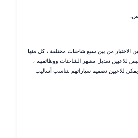
س.
ين الاختيار من بين سبع شاحنات مختلفة ، كل منها
لى تكوينات 4x2 أكثر مرونة. تتيح إمكانيات التخصيص للاعبين تعديل مظهر الشاحنات ووظائفهم ،
كن للاعبين تصميم سياراتهم لتناسب أساليب