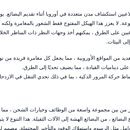
عبين استكشاف مدن متعددة في أوروبا أثناء تقديم البضائع. يو
نوعة. لا يعزز هذا الهيكل المفتوح فقط الشعور بالمغامرة ولكنه
لاعبين على الطرق ، يمكنهم أخذ وجهات النظر ذات المناظر الخلا
ى البيئات.
عديد من المواقع الأوروبية ، مما يجعل كل مغامرة فريدة من نو
لى ديناميات القيادة ، مما يضيف تحديًا إلى الطرق.
اط حركة المرور الذكية ، بما في ذلك تحدي التنقل في الازدحا
Truck of E للاعبين بالاختيار من بين مجموعة واسعة من الوظائف وخيارات الشح
بضائع ، من البضائع الهشة إلى الآلات الثقيلة. هذا التنوع لا 
مل مثل الرسوم واستهلاك الوقود والتأخير المحتملة. مصمم لمح