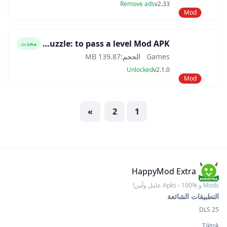
Remove ads
v2.33
Mod
Thief Puzzle: to pass a level Mod APK
محدث
Games
الحجم:
139.87 MB
Unlocked
v2.1.0
Mod
»
2
1
HappyMod Extra
Mods و Apks - 100% عامل وآمن!
التطبيقات الشائعة
DLS 25
Tiktok