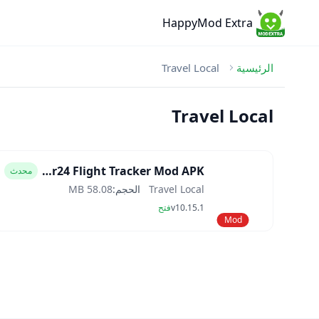
HappyMod Extra
الرئيسية
Travel Local
Travel Local
Flightradar24 Flight Tracker Mod APK
محدث
Travel Local
الحجم:
58.08 MB
v10.15.1
فتح
Mod