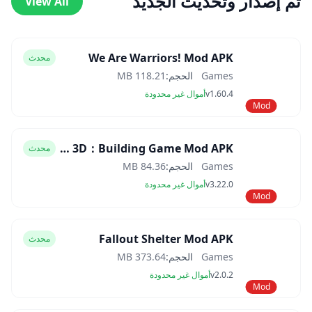
تم إصدار وتحديث الجديد
View All
We Are Warriors! Mod APK
محدث
Games
الحجم:
118.21 MB
v1.60.4
أموال غير محدودة
Mod
Block Craft 3D：Building Game Mod APK
محدث
Games
الحجم:
84.36 MB
v3.22.0
أموال غير محدودة
Mod
Fallout Shelter Mod APK
محدث
Games
الحجم:
373.64 MB
v2.0.2
أموال غير محدودة
Mod