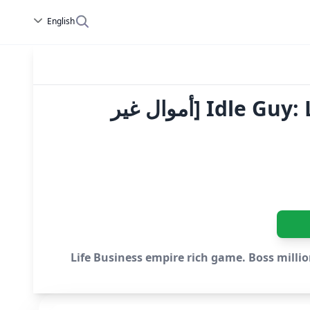
English
Idle Guy: Life Simulator games Mod APK v1.10.3.530 [أموال غير
أموال غير محدودة] - Life Business empire rich game. Boss millionaire idle games. Idle office