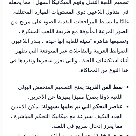
تصميم اللعبة التنقل وفهم الميكانيكا السهل ، مما يجعله
في متناول اللاعبين ذوي المستويات المهارة المختلفة.
غالبًا ما تسلط المراجعات النقدية الضوء على مزيج من
الصور المرئية المألوفة مع طريقة اللعب المبتكرة ،
وتصنيعها ظاهرة "سيئة للغاية إنها جيدة". يقدر اللاعبون
الضوابط الغريبة والتفاعلات غير المتوقعة التي تظهر
أثناء استكشاف اللعبة ، والتي تعزز سحرها وتفردها في
هذا النوع من المحاكاة.
نمط الفن الفريد:
يمنح التصميم المنخفض البولي
اللعبة ذوقًا بصريًا مميزًا يميزها عن الآخرين.
عناصر التحكم التي تم تعلمها بسهولة:
يمكن للاعبين
الجدد التكيف بسرعة مع ميكانيكا التحكم المباشرة ،
مما يعزز إدخال سريع في اللعبة.
جوهرة خفية:
يجد العديد من اللاعبين متعة وعمق