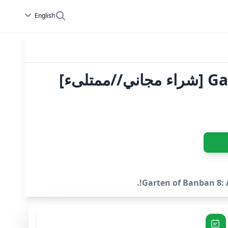
English
ىء]