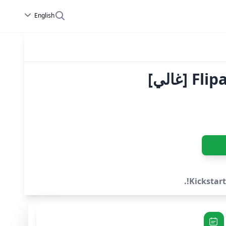
English
غالي]