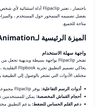
باختصار ، تعتبر Flipaclip أداة استثنائية لأي شخص مهتم باستكشاف عالم الرسوم المتحركة ثنائية الأبعاد.
بفضل تصميمه المتمحور حول المستخدم ، والميزات ا
متاحة للجميع.
الميزة الرئيسية لـFlipaClip: Create 2D Animation
واجهة سهلة الاستخدام
تفتخر Flipaclip بواجهة بسيطة وبديه
يحاكي تصميم ا
مختلف الأدوات التي تشعر بالوصول إلى الطبيعية و
أدوات الرسم التفاعلية:
يوفر Flipaclip مجموعة متنوعة من الفرش ، lasso ، ملء ، وأكثر من ذلك.
أحجام القماش المخصصة:
يمكن للمستخدمين تعي
دعم القلم الحساس للضغط:
يدعم التطبيق مختل