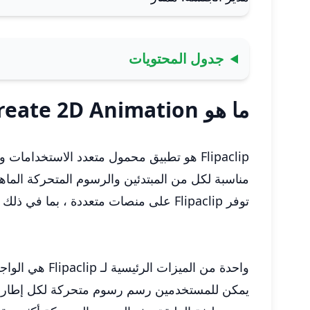
جدول المحتويات
ما هو FlipaClip: Create 2D Animation
Flipaclip هو تطبيق محمول متعدد الاستخدامات وسهل الاستخدام مصمم لإنشاء رسوم متحركة ثنائية الأبعاد آسرة.
مناسبة لكل من المبتدئين والرسوم المتحركة الماهرة ، يوفر Flipaclip منصة بديهية تجمع بين الرسم والرسوم المتحركة ورواية ال
توفر Flipaclip على منصات متعددة ، بما في ذلك iOS و Android ، مجموعة من الأدوات التي تمكن المستخدمين من إطلاق إبداعهم وإحضار أفكارهم إلى الحياة.
واحدة من الميزات الرئيسية لـ Flipaclip هي الواجهة التي سهلة الاستخدام ، والتي تسمح للمستخدمين برسم وتحريك دون عناء.
يمكن للمستخدمين رسم رسوم متحركة لكل إطار ،