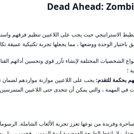
ام: تؤكد Zombie Warfare على التخطيط الاستراتيجي حيث يجب على اللاعبين تنظي
تعلق باختيار الوحدة ووضعها ، مما يجعلها تجربة تكتيكية عميق
اع الشخصيات المختلفة لإنشاء تآزر قوي وتحسين أدائهم القتا
ة ؛
هم بحكمة للتقدم:
يجب على اللاعبين موازنة مواردهم لضمان ت
ت في المهمة ، والتي يمكن أن تتحدى حتى اللاعبين المتمرسين 
حرة وفريدة من نوعها تعزز تجربة الألعاب الشاملة. الرسومات م
ذاب لا يلتقط الطبيعة الفوضوية لنوع الزومبي فحسب ، بل يضع الفكا