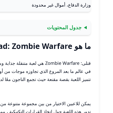
وزارة الدفاع، أموال غير محدودة
جدول المحتويات
ما هو Dead Ahead: Zombie Warfare
قتلى: Zombie Warfare هي لعبة متنقلة جذابة ومليئة بالحركة تجمع بين الاستراتيجية والبقاء وحرب الزومبي التي لا هوادة فيها.
في عالم ما بعد المروع الذي تجاوزه موجات من أون
تتميز اللعبة بقصة مقنعة حيث تجمع الناجون معًا
يمكن للاعبين الاختيار من بين مجموعة متنوعة من
تدور هذه اللعبة حول اتخاذ القرارات التكتيكية ،