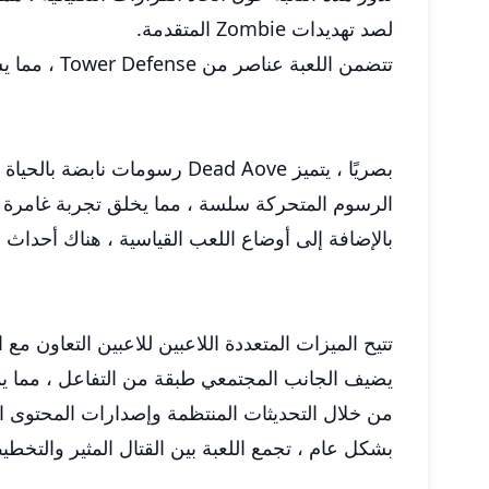
لصد تهديدات Zombie المتقدمة.
تتضمن اللعبة عناصر من Tower Defense ، مما يسمح للاعبين بتعيين الفخاخ وتحصين مواقعهم لتحمل الهجوم الذي لا هوادة فيه.
بصريًا ، يتميز Dead Aove رسومات نابضة بالحياة وتصميم فني يضيف عمقًا إلى الإعداد المروع.
الرسوم المتحركة سلسة ، مما يخلق تجربة غامرة ح
بالإضافة إلى أوضاع اللعب القياسية ، هناك أحداث 
تتيح الميزات المتعددة اللاعبين للاعبين التعاون م
يضيف الجانب المجتمعي طبقة من التفاعل ، مما يم
من خلال التحديثات المنتظمة وإصدارات المحتوى الجديدة ، يضمن Dead: Zombie Warfare أن يظل اللاعبون مشار
بشكل عام ، تجمع اللعبة بين القتال المثير والتخط