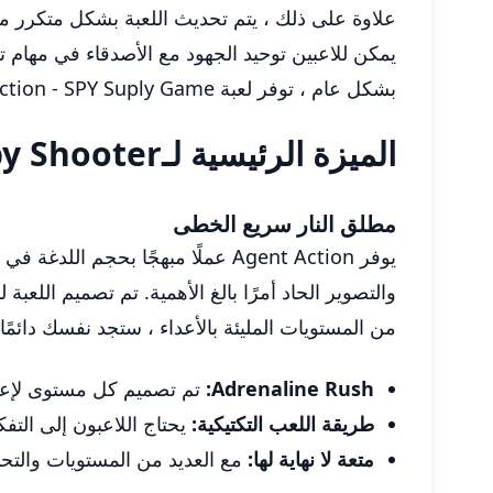
علاوة على ذلك ، يتم تحديث اللعبة بشكل متكرر مع
يمكن للاعبين توحيد الجهود مع الأصدقاء في مهام ت
بشكل عام ، توفر لعبة Agent Action - SPY Suply Game مزيجًا مبهجًا من الإستراتيجية والحركة ورواية القصص التي تسسر اللاعبين وتبقيهم يعودون للمزيد.
الميزة الرئيسية لـAgent Action - Spy Shooter
مطلق النار سريع الخطى
يوفر Agent Action عملًا مبهجًا 
والتصوير الحاد أمرًا بالغ الأهمية. تم تصميم اللعبة 
من المستويات المليئة بالأعداء ، ستجد نفسك دائمًا
Adrenaline Rush:
تم تصميم كل مستوى لإعطا
طريقة اللعب التكتيكية:
يحتاج اللاعبون إلى التف
متعة لا نهاية لها:
مع العديد من المستويات والتحدي