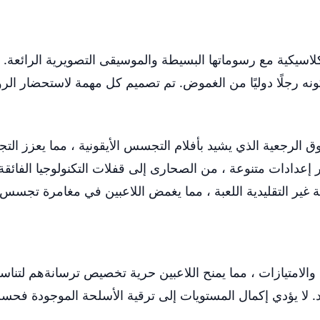
يكية مع رسوماتها البسيطة والموسيقى التصويرية الرائعة. يتم
ه رجلًا دوليًا من الغموض. تم تصميم كل مهمة لاستحضار الرو
 الرجعية الذي يشيد بأفلام التجسس الأيقونية ، مما يعزز التجر
 إعدادات متنوعة ، من الصحارى إلى قفلات التكنولوجيا الفائق
غير التقليدية اللعبة ، مما يغمض اللاعبين في مغامرة تجسس 
من الأسلحة والامتيازات ، مما يمنح اللاعبين حرية تخصيص ترسانةهم ل
د. لا يؤدي إكمال المستويات إلى ترقية الأسلحة الموجودة فحسب 