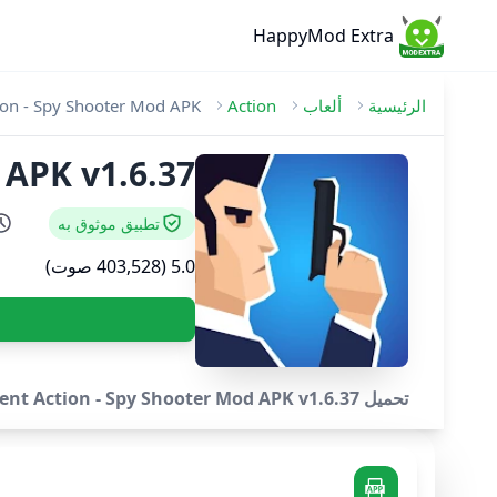
HappyMod Extra
الرئيسية
ألعاب
Action
ion - Spy Shooter Mod APK
d APK v1.6.37
تطبيق موثوق به
5.0 (403,528 صوت)
تحميل Agent Action - Spy Shooter Mod APK v1.6.37 [فتح] - المشاركة في مغامرة تجسس مذهلة؛) اطلاق النار على الأهداف لإنقاذ العالم!.