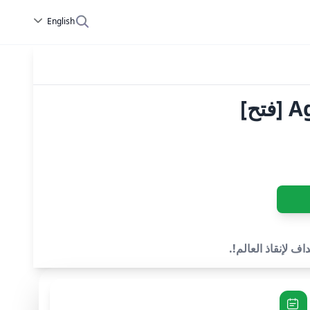
English
ح]