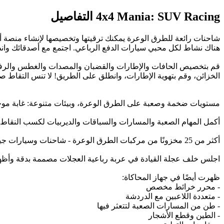
4x4 Mania: SUV Racing التفاصيل
شاحنات رائعة للطرق الوعرة يمكنك ترقيتها وتخصيصها لإنشاء منصة أ
هناك نشاط لكل محبي سيارات الدفع الرباعي. اجتمع مع أصدقائك وان
قم بتخصيص الحافات والإطارات والقضبان والمصدات والغطس والرفوف
الخزائن، وقم بتهوية الإطارات، وانطلق على الطريق! لا تنس التقاط 
مستويات ضخمة وصعبة على الطرق الوعرة، وبيئات متنوعة: غابة موح
أكمل المهام الصعبة والمسارات والسباقات والديربيات لكسب النقاط د
أكثر من 25 مخزونًا من مركبات الطرق الوعرة - شاحنات وسيارات جيب، للاختيار من بينها كقاعدة لمركبة الدفع الرباعي الخاصة بك، وعشرات من الشاحنات المبنية مسبقًا في انتظارك.
اجلس خلف عجلة القيادة في عربة رباعية العجلات مصممة بدقة وأظه
ظهرت أيضًا في جهاز المحاكاة:
- محرر خرائط مخصص
- متعددة اللاعبين مع الدردشة
- طن من المسارات الصعبة لتتعثر فيها
- الطين وقطع الأشجار