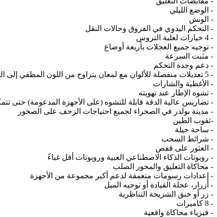
- مقايضات التعليق
- الوضع الليلي
- الونش
- التحكم اليدوي في الفروق وحالات النقل
- 4 خيارات لعلبة التروس
- توجيه جميع العجلات بأربعة أوضاع
- مثبت السرعة
- دعم وحدة التحكم
- 5 تعديلات منفصلة للألوان مع لمعان يتراوح من اللون المطفي إلى الكروم
- الأغطية والشارات
- تشوه الإطار عند تهويته
- تضاريس عالية الدقة قابلة للتشوه (على الأجهزة المدعومة) حتى تت
- مدينة بولدر في الصحراء لجميع احتياجات الزحف على الصخور
-ثقوب الطين
- ساحة حيلة
- شرائط السحب
- العثور على قفص
- روبوتات الذكاء الاصطناعي الغبية وروبوتات أقل غباءً
- محاكاة التعليق والمحور الصلب
- إعدادات رسومات متعمقة لدعم أكبر مجموعة من الأجهزة
- أزرار، عجلة القيادة أو توجيه الميل
- زر أو خنق الشريحة التناظرية
- 8 كاميرات
- فيزياء محاكاة واقعية