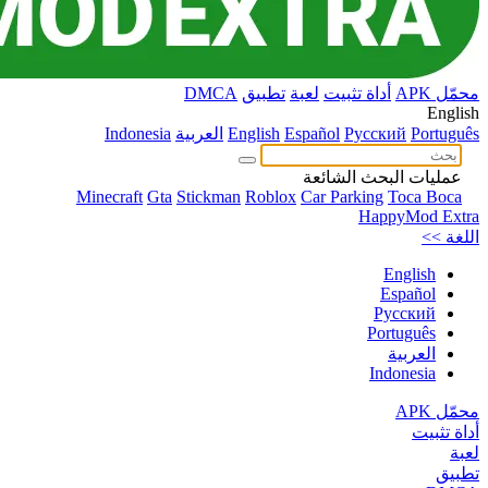
محمّل APK
أداة تثبيت
لعبة
تطبيق
DMCA
English
Português
Pусский
Español
English
العربية
Indonesia
عمليات البحث الشائعة
Minecraft
Gta
Stickman
Roblox
Car Parking
Toca Boca
HappyMod Extra
اللغة >>
English
Español
Pусский
Português
العربية
Indonesia
محمّل APK
أداة تثبيت
لعبة
تطبيق