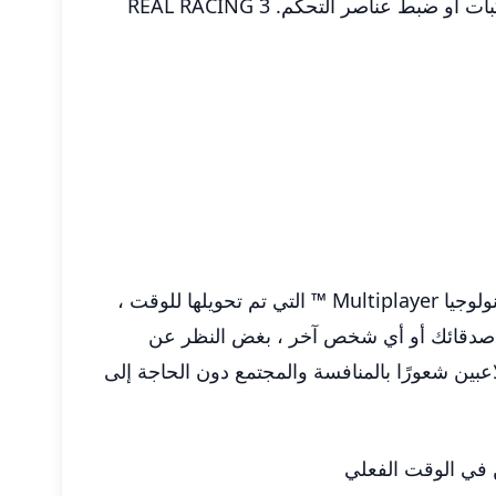
لتحسين مهارات السباق الخاصة بهم. تتيح خيارات التخصيص للاعبين ضبط تجربتهم ، سواء من خلال ترقيات المركبات أو ضبط عناصر التحكم. REAL RACING 3
يتميز Real Racing 3 بخيارات مبتكرة متعددة اللاعبين ، بما في ذلك وضع Global Global في الوقت الفعلي وتكنولوجيا Multiplayer ™ التي تم تحويلها للوقت ،
هذا يعني أنه يمكنك السباق ضد أصدقائك أو أي شخص آخر ، بغض النظر عن
اعبين شعورًا بالمنافسة والمجتمع دون الحاجة إلى
 في الوقت الفعلي