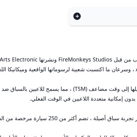
تم إطلاقها في عام 2013 لمنصات iOS و Android ، وسرعان ما اكتسبت شعبية لرسوماتها ا
توظف اللعبة نظامًا فريدًا من الأوقات التي تم تحويلها إلى وقت 
بدون إمكانية متعددة اللاعبين في الوقت الفعلي.
تم تصميم طريقة اللعب في Real Racing 3 لتوفير تجر