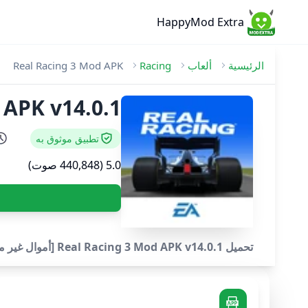
HappyMod Extra
الرئيسية
ألعاب
Racing
Real Racing 3 Mod APK
Racing 3 Mod APK v14.0.1
تطبيق موثوق به
5.0 (440,848 صوت)
تحميل Real Racing 3 Mod APK v14.0.1 [أموال غير محدودة//شراء مجاني] - خذ مهاراتك في القيادة إلى المستوى التالي مع تجربة سباق الجوال رقم 1..