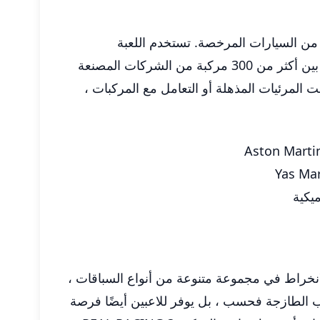
اسعة من السيارات المرخصة. تستخدم اللعبة
التكنولوجيا المتقدمة ، مما يوفر للاعبين إحساسًا بالغمر يشبه ألعاب سباق وحدة التحكم. يمكن للاعبين الاختيار من بين أكثر من 300 مركبة من الشركات المصنعة
 وبوجاتي ، بينما يتنافسون على مسارات شهيرة مثل مونزا و Silverstone. سواء كانت المرئيات المذهلة أو التعامل مع المركبات ،
ات اللعب. يمكن للاعبين الانخراط في مجموعة متنوعة من أنواع السباقات ،
لى طريقة اللعب الطازجة فحسب ، بل يوفر للاعبين أيضًا فرصة