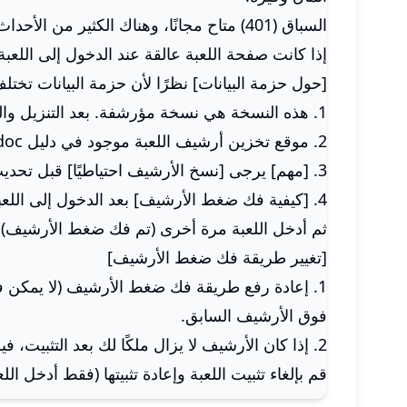
السباق (401) متاح مجانًا، وهناك الكثير من الأحداث والمزيد!
إذا كانت صفحة اللعبة عالقة عند الدخول إلى اللع
[حول حزمة البيانات] نظرًا لأن حزمة البيانات تختلف
1. هذه النسخة هي نسخة مؤرشفة. بعد التنزيل والتثبيت، سيتم استبدال أرشيف بيانات اللعبة السابقة.
2. موقع تخزين أرشيف اللعبة موجود في دليل Android-data-com.ea.games.r3_na-files-doc.
3. [مهم] يرجى [نسخ الأرشيف احتياطيًا] قبل تحديث اللعبة. إذا شعرت أن الأرشيف ليس جيدًا، يمكنك حذف أرشيفنا واستعادته إلى أرشيفك
4. [كيفية فك ضغط الأرشيف] بعد الدخول إلى اللعبة، سيُطلب منك تنزيل البيانات. الرجاء الخروج من اللعبة!
ثم أدخل اللعبة مرة أخرى (تم فك ضغط الأرشيف)!
[تغيير طريقة فك ضغط الأرشيف]
1. إعادة رفع طريقة فك ضغط الأرشيف (لا يمكن فك 
فوق الأرشيف السابق.
2. إذا كان الأرشيف لا يزال ملكًا لك بعد التثبيت، فيرجى عمل نسخة احتياطية من الأرشيف.
قم بإلغاء تثبيت اللعبة وإعادة تثبيتها (فقط أدخل اللعب