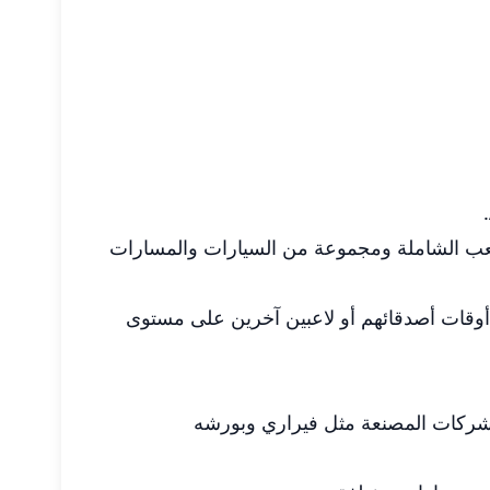
لواقعية وميكانيكا اللعب الشاملة ومجموعة من السيارات والمسارات
مضاعف (TSM) ، مما يسمح للاعبين بالسباق ضد أوقات أصدقائهم أو لاعبين آخرين على مستوى
بة سباق أصيلة ، تضم أكثر من 250 سيارة مرخصة من الشركات المصنعة مثل فيراري وبورشه