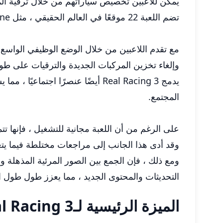
يمكن للاعبين تخصيص سياراتهم من خلال ترقية الم
تضم اللعبة 22 موقعًا في العالم الحقيقي ، مثل Silverstone و Daytona و Le Mans ، مع العديد من الاختلافات لكل مسار ، مما يضمن تجربة سباق متنوعة.
مع تقدم اللاعبين من خلال الوضع الوظيفي الواسع 
وإلغاء تخزين المركبات الجديدة والترقيات على ط
يدمج Real Racing 3 أيضًا عنصرًا
المجتمع.
على الرغم من أن اللعبة مجانية للتشغيل ، فإنها ت
وقد أدى هذا الجانب إلى مراجعات مختلطة فيما يتع
التحديثات والمحتوى الجديد ، مما يعزز طول طول ا
الميزة الرئيسية لـReal Racing 3