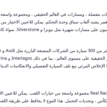
 أصيلة مع رسومات مفصلة ، ومسارات في العالم الحقيقي ، ومجموعة و
الشهيرة ، بما في ذلك بورشه
 Audi و Aston Martin
ة على مستوى العالم ، بما في ذلك Interlagos و Yas Marina
مع أكثر من 4000 حدث للتنافس فيه ، يقدم Real Racing 3 مجموعة واسعة من خيار
Formula 1 Grand  ، وسباقات الكأس ، وتحديات التحمل. هذا التنوع لا يحافظ ع