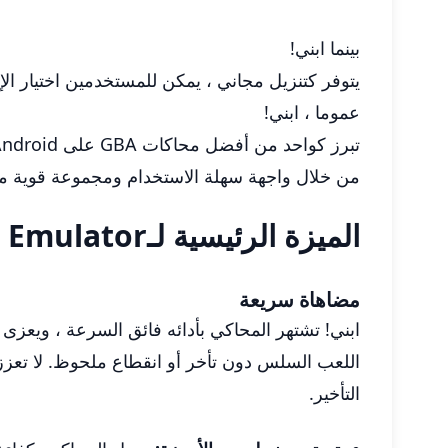
بينما ابني!
يتوفر كتنزيل مجاني ، يمكن للمستخدمين اختيار الإ
عموما ، ابني!
تبرز كواحد من أفضل محاكات GBA على Android ، حيث تلبي احتياجات كل من اللاعبين العاديين والمشجعين المتفانين للألعاب الرجعية.
من خلال واجهة سهلة الاستخدام ومجموعة قوية من الميزات ، ف
الميزة الرئيسية لـMy Boy! - GBA Emulator
مضاهاة سريعة
اللعب السلس دون تأخر أو انقطاع ملحوظ. لا تعزز ا
التأخير.