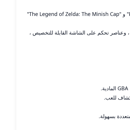
إنه يحاكي بدقة أجهزة GBA الأصلية ، مما يسمح للمستخدمين بالاستمتاع بألعاب كلاسيكية مثل "Pokemon Ruby" و "The Legend of Zelda: The Minish Cap"
 ، وعناصر تحكم على الشاشة القابلة للتخصيص ،
تكشاف للعب.