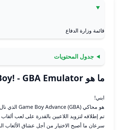
قائمة وزارة الدفاع
جدول المحتويات
ما هو My Boy! - GBA Emulator
ابني!
هو محاكي Game Boy Advance (GBA) الذي نال استحسانا شهيرة مصمم لأجهزة Android.
تم إطلاقه لتزويد اللاعبين بالقدرة على لعب ألقاب GBA المفضلة لديهم على منصاتهم المحمولة ، يا ولدي!
سرعان ما أصبح الاختيار من أجل عشاق الألعاب الر