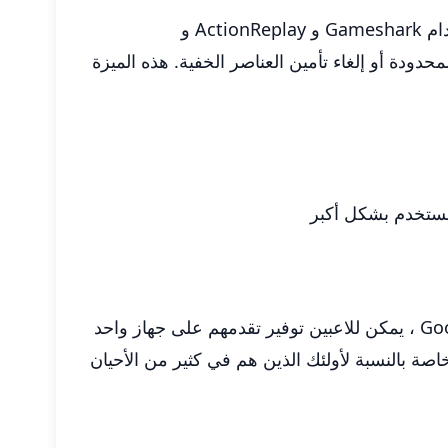
ابني! يسمح للمستخدمين بإدخال رموز الغش المعقدة من خلال وظائف رمز الغش المتقدمة. يمكن للاعبين استخدام Gameshark و ActionReplay و
غير المحدودة أو إلغاء تأمين العناصر الخفية. هذه الميزة
مستخدم بشكل أكبر
سحابة حفظ ومزامنة ميزة ابني! يوفر ميزة فريدة للاعبين الذين يستخدمون أجهزة متعددة. مع تكامل Google Drive ، يمكن للاعبين توفير تقدمهم على جهاز واحد
اصة بالنسبة لأولئك الذين هم في كثير من الأحيان