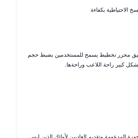
 الاحتياطية بكفاءة
لتطبيق محرر تخطيط يسمح للمستخدمين بضبط حجم
شكل كبير راحة اللاعب وراحةها.
ن خيارات تقديم متعددة تلبي احتياجات الأجهزة وتفضيلات المستخدم المختلفة. مع عرض OpenGL للأجهزة المدعومة وتقديم العاديين لأولئك الذين ليس