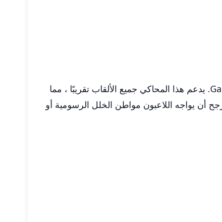
واحدة من الميزات البارزة لابني! هو توافقه العالي بشكل ملحوظ مع مكتبة واسعة من ألعاب Game Boy Advance. يدعم هذا المحاكي جميع الألقاب تقريبًا ، مما
 ROM المفضلة من المعجبين. من غير المرجح أن يواجه اللاعبون مواطن الخلل الرسومية أو