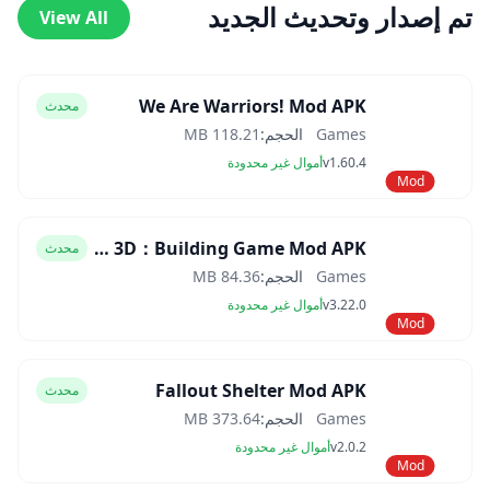
تم إصدار وتحديث الجديد
View All
We Are Warriors! Mod APK
محدث
Games
الحجم:
118.21 MB
v1.60.4
أموال غير محدودة
Mod
Block Craft 3D：Building Game Mod APK
محدث
Games
الحجم:
84.36 MB
v3.22.0
أموال غير محدودة
Mod
Fallout Shelter Mod APK
محدث
Games
الحجم:
373.64 MB
v2.0.2
أموال غير محدودة
Mod